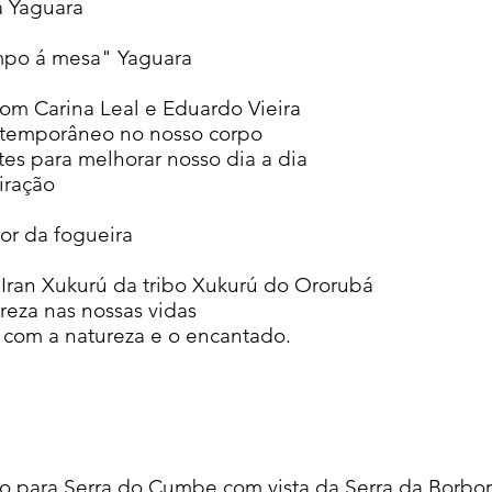
a Yaguara
mpo á mesa" Yaguara
com Carina Leal e Eduardo Vieira
ntemporâneo no nosso corpo​
es para melhorar nosso dia a dia
iração
or da fogueira
Iran Xukurú da tribo Xukurú do Ororubá
eza nas nossas vidas​
 com a natureza e o encantado.
ão para Serra do Cumbe com vista da Serra da
Borbo