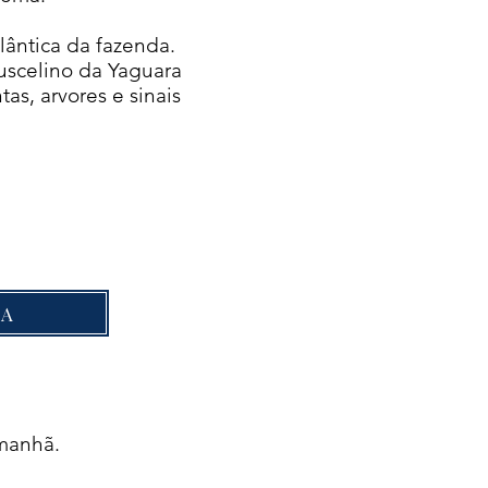
lântica da fazenda.
Juscelino da Yaguara
as, arvores e sinais
TA
manhã.