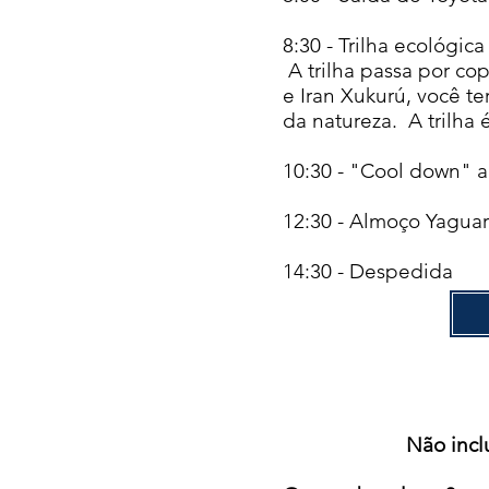
8:30 - Trilha ecológi
A trilha passa por co
e Iran Xukurú, você te
da natureza. A trilha 
10:30 - "Cool down" a
12:30 - Almoço Yagua
14:30 - Despedida
Não inclu