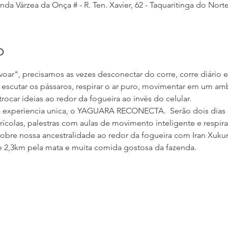
da Várzea da Onça # - R. Ten. Xavier, 62 - Taquaritinga do Norte,
o
voar", precisamos as vezes desconectar do corre, corre diário e 
 escutar os pássaros, respirar o ar puro, movimentar em um amb
rocar ideias ao redor da fogueira ao invés do celular.
experiencia unica, o YAGUARA RECONECTA.  Serão dois dias 
grícolas, palestras com aulas de movimento inteligente e respir
sobre nossa ancestralidade ao redor da fogueira com Iran Xukur
de 2,3km pela mata e muita comida gostosa da fazenda.