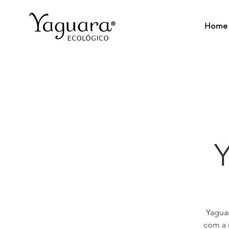
Home
Yagua
com a 