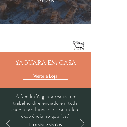
Ver Mais
Yaguara em casa!
Visite a Loja
"A família Yaguara realiza um
trabalho diferenciado em toda
cadeia produtiva e o resultado é
excelência no que faz."
Lidiane Santos