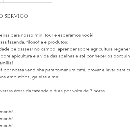
o serviço
teiras para nosso mini tour e esperamos você!
sa fazenda, filosofia e produtos.
dade de passear no campo, aprender sobre agricultura regenera
sobre apicultura e a vida das abelhas e até conhecer os porqu
amília!
á por nossa vendinha para tomar um café, provar e levar para c
os embutidos, geleias e mel.
versas áreas da fazenda e dura por volta de 3 horas.
a manhã
a manhã
a manhã