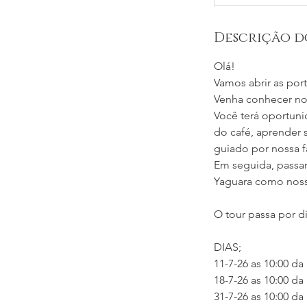
Reais
brasileiros
Descrição d
Olá!
Vamos abrir as por
Venha conhecer nos
Você terá oportuni
do café, aprender 
guiado por nossa f
Em seguida, passar
Yaguara como noss
O tour passa por di
DIAS;
11-7-26 as 10:00 d
18-7-26 as 10:00 d
31-7-26 as 10:00 d