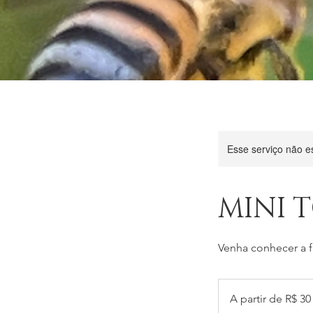
Esse serviço não e
MINI 
Venha conhecer a 
A
partir
A partir de R$ 30
de
30