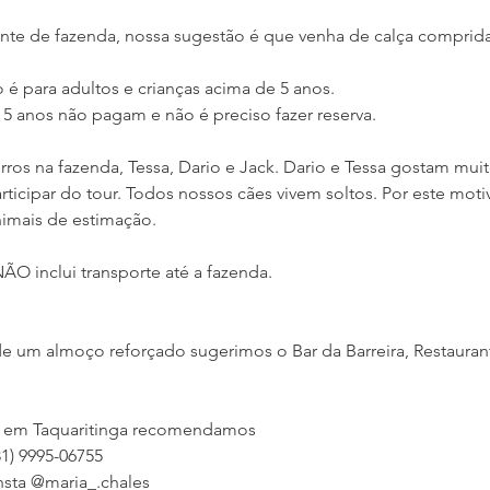
te de fazenda, nossa sugestão é que venha de calça comprida
 é para adultos e crianças acima de 5 anos.
 5 anos não pagam e não é preciso fazer reserva.
ros na fazenda, Tessa, Dario e Jack. Dario e Tessa gostam mui
rticipar do tour. Todos nossos cães vivem soltos. Por este mo
imais de estimação.
ÃO inclui transporte até a fazenda.
e um almoço reforçado sugerimos o Bar da Barreira, Restauran
ar em Taquaritinga recomendamos
81) 9995-06755
Insta @maria_.chales