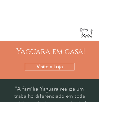
Yaguara em casa!
Visite a Loja
"A família Yaguara realiza um
trabalho diferenciado em toda
cadeia produtiva e o resultado é
excelência no que faz."
Lidiane Santos
Barista