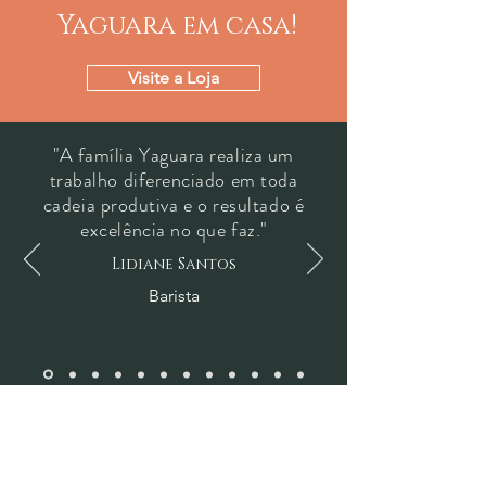
Yaguara em casa!
Visite a Loja
"A família Yaguara realiza um
trabalho diferenciado em toda
cadeia produtiva e o resultado é
excelência no que faz."
Lidiane Santos
Barista